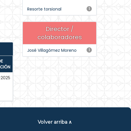
Resorte torsional
1
Director /
colaboradores
José Villagómez Moreno
1
DE
ACIÓN
-2025
Volver arriba ∧