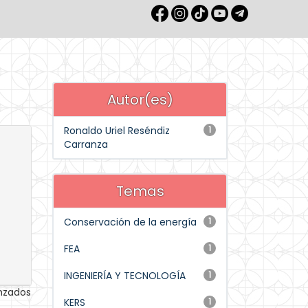
Autor(es)
Ronaldo Uriel Reséndiz
1
Carranza
Temas
Conservación de la energía
1
FEA
1
INGENIERÍA Y TECNOLOGÍA
1
anzados
KERS
1