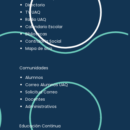
Directorio
TV UAQ
Radio UAQ
Calendario Escolar
Bibliotecas
Contraloría Social
Mapa de sitio
Comunidades
Alumnos
Correo Alumnos UAQ
Solicitud Correo
Docentes
Administrativos
Educación Continua