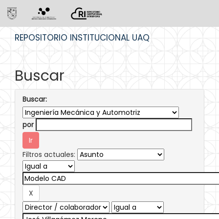
Skip
REPOSITORIO INSTITUCIONAL UAQ
navigation
Buscar
Buscar:
por
Filtros actuales: