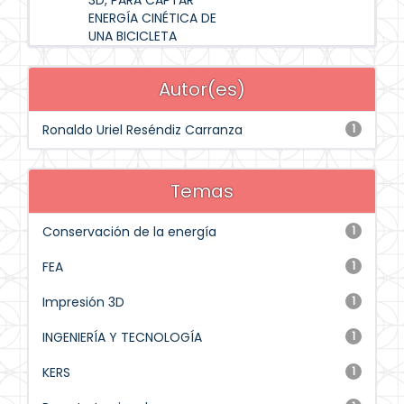
3D, PARA CAPTAR
ENERGÍA CINÉTICA DE
UNA BICICLETA
Autor(es)
Ronaldo Uriel Reséndiz Carranza
1
Temas
Conservación de la energía
1
FEA
1
Impresión 3D
1
INGENIERÍA Y TECNOLOGÍA
1
KERS
1