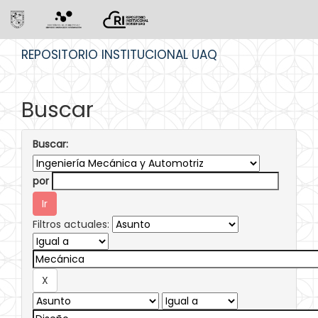
Skip
REPOSITORIO INSTITUCIONAL UAQ
navigation
Buscar
Buscar:
por
Filtros actuales: