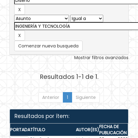
Comenzar nueva busqueda
Mostrar filtros avanzados
Resultados 1-1 de 1.
Anterior
1
Siguiente
Resultados por ítem:
FECHA DE
PORTADA
TÍTULO
AUTOR(ES)
PUBLICACIÓN