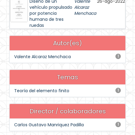
Diseño de un
Valente
26-ago-2022
vehículo propulsado
Alcaraz
por potencia
Menchaca
humana de tres
ruedas
Autor(es)
Valente Alcaraz Menchaca
1
Temas
Teoría del elemento finito
1
Director / colaboradores
Carlos Gustavo Manriquez Padilla
1