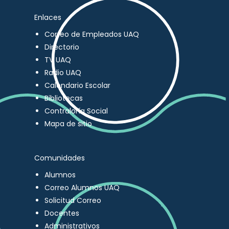
Enlaces
Correo de Empleados UAQ
Directorio
TV UAQ
Radio UAQ
Calendario Escolar
Bibliotecas
Contraloría Social
Mapa de sitio
Comunidades
Alumnos
Correo Alumnos UAQ
Solicitud Correo
Docentes
Administrativos