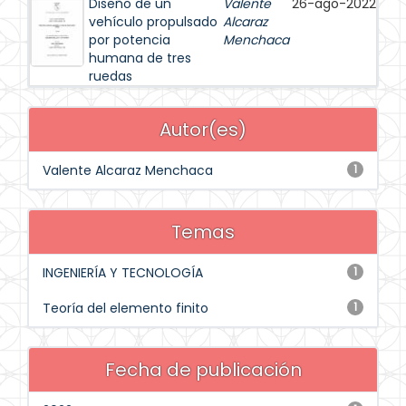
Diseño de un
Valente
26-ago-2022
vehículo propulsado
Alcaraz
por potencia
Menchaca
humana de tres
ruedas
Autor(es)
Valente Alcaraz Menchaca
1
Temas
INGENIERÍA Y TECNOLOGÍA
1
Teoría del elemento finito
1
Fecha de publicación