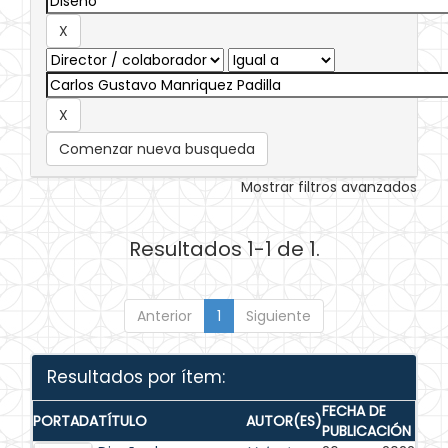
Comenzar nueva busqueda
Mostrar filtros avanzados
Resultados 1-1 de 1.
Anterior
1
Siguiente
Resultados por ítem:
FECHA DE
PORTADA
TÍTULO
AUTOR(ES)
PUBLICACIÓN