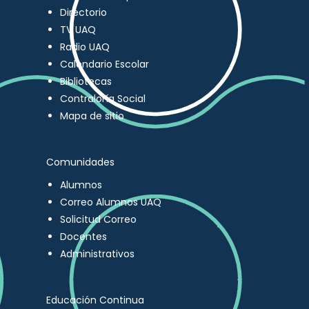
Directorio
TV UAQ
Radio UAQ
Calendario Escolar
Bibliotecas
Contraloría Social
Mapa de sitio
Comunidades
Alumnos
Correo Alumnos UAQ
Solicitud Correo
Docentes
Administrativos
Educación Continua