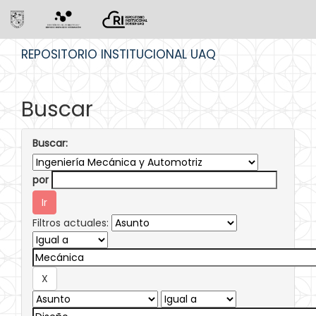
Skip
REPOSITORIO INSTITUCIONAL UAQ
navigation
Buscar
Buscar:
por
Filtros actuales: