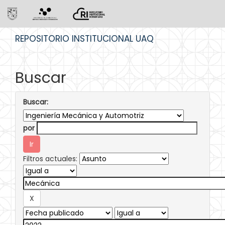
Skip
REPOSITORIO INSTITUCIONAL UAQ
navigation
Buscar
Buscar:
por
Filtros actuales: