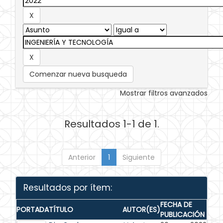
Comenzar nueva busqueda
Mostrar filtros avanzados
Resultados 1-1 de 1.
Anterior
1
Siguiente
Resultados por ítem:
FECHA DE
PORTADA
TÍTULO
AUTOR(ES)
PUBLICACIÓN