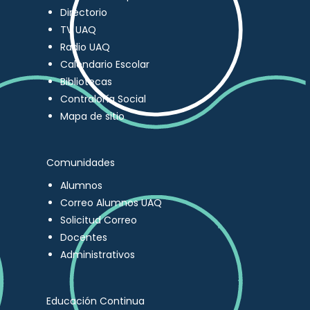
Directorio
TV UAQ
Radio UAQ
Calendario Escolar
Bibliotecas
Contraloría Social
Mapa de sitio
Comunidades
Alumnos
Correo Alumnos UAQ
Solicitud Correo
Docentes
Administrativos
Educación Continua