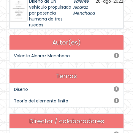
Diseño de un
Valente
26-ago-2022
vehículo propulsado
Alcaraz
por potencia
Menchaca
humana de tres
ruedas
Autor(es)
Valente Alcaraz Menchaca
1
Temas
Diseño
1
Teoría del elemento finito
1
Director / colaboradores