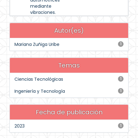
automotrices
mediante
vibraciones.
Autor(es)
Mariana Zuñiga Uribe
1
Temas
Ciencias Tecnológicas
1
Ingeniería y Tecnología
1
Fecha de publicación
2023
1