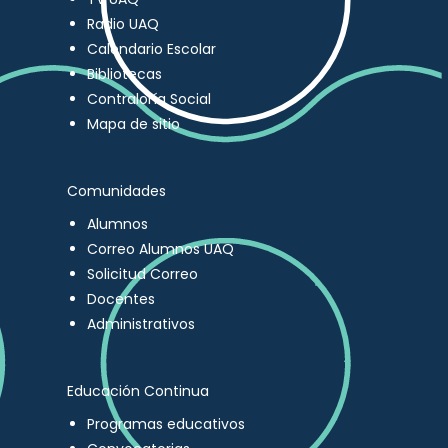
Radio UAQ
Calendario Escolar
Bibliotecas
Contraloría Social
Mapa de sitio
Comunidades
Alumnos
Correo Alumnos UAQ
Solicitud Correo
Docentes
Administrativos
Educación Continua
Programas educativos