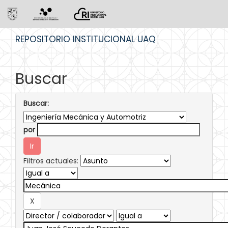
Skip
REPOSITORIO INSTITUCIONAL UAQ
navigation
Buscar
Buscar:
por
Filtros actuales: