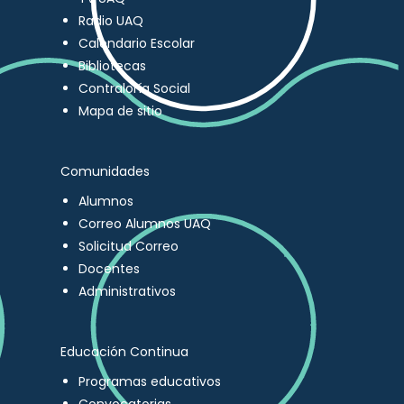
Radio UAQ
Calendario Escolar
Bibliotecas
Contraloría Social
Mapa de sitio
Comunidades
Alumnos
Correo Alumnos UAQ
Solicitud Correo
Docentes
Administrativos
Educación Continua
Programas educativos