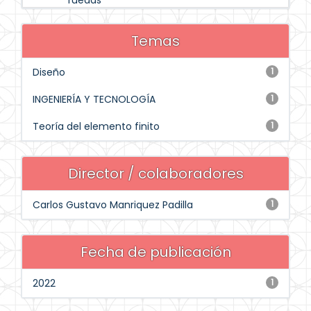
ruedas
Temas
Diseño
1
INGENIERÍA Y TECNOLOGÍA
1
Teoría del elemento finito
1
Director / colaboradores
Carlos Gustavo Manriquez Padilla
1
Fecha de publicación
2022
1