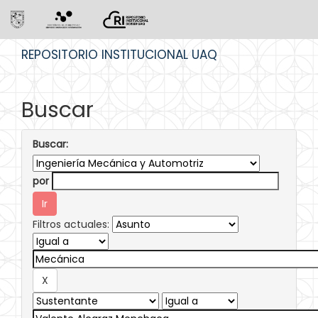
Skip
REPOSITORIO INSTITUCIONAL UAQ
navigation
Buscar
Buscar:
por
Filtros actuales: