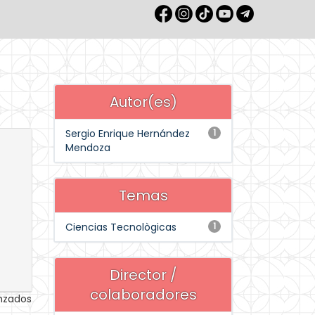
Autor(es)
Sergio Enrique Hernández
1
Mendoza
Temas
Ciencias Tecnològicas
1
Director /
colaboradores
anzados