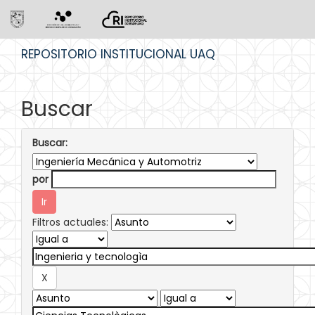
Skip
REPOSITORIO INSTITUCIONAL UAQ
navigation
Buscar
Buscar:
por
Filtros actuales: