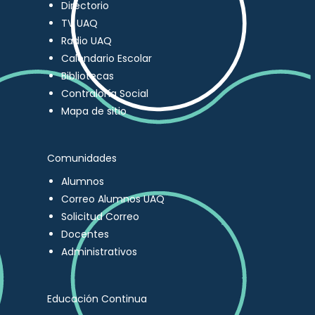
Directorio
TV UAQ
Radio UAQ
Calendario Escolar
Bibliotecas
Contraloría Social
Mapa de sitio
Comunidades
Alumnos
Correo Alumnos UAQ
Solicitud Correo
Docentes
Administrativos
Educación Continua