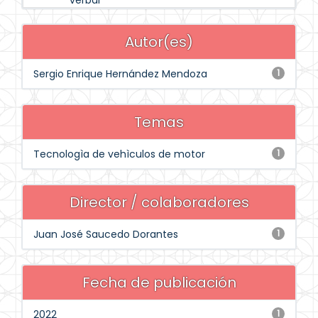
verbal
Autor(es)
Sergio Enrique Hernández Mendoza
1
Temas
Tecnologìa de vehìculos de motor
1
Director / colaboradores
Juan José Saucedo Dorantes
1
Fecha de publicación
2022
1