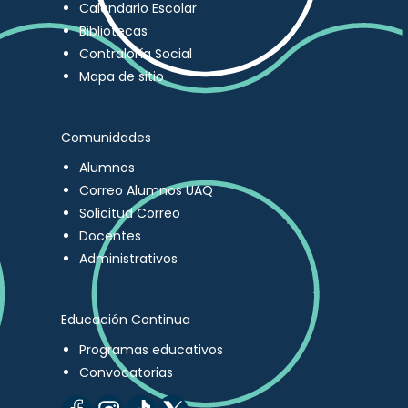
Calendario Escolar
Bibliotecas
Contraloría Social
Mapa de sitio
Comunidades
Alumnos
Correo Alumnos UAQ
Solicitud Correo
Docentes
Administrativos
Educación Continua
Programas educativos
Convocatorias