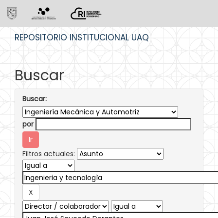
Skip
REPOSITORIO INSTITUCIONAL UAQ
navigation
Buscar
Buscar:
por
Filtros actuales: