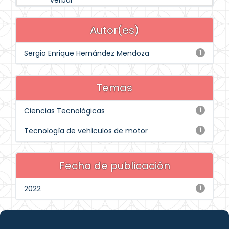
verbal
Autor(es)
Sergio Enrique Hernández Mendoza
1
Temas
Ciencias Tecnològicas
1
Tecnologìa de vehìculos de motor
1
Fecha de publicación
2022
1