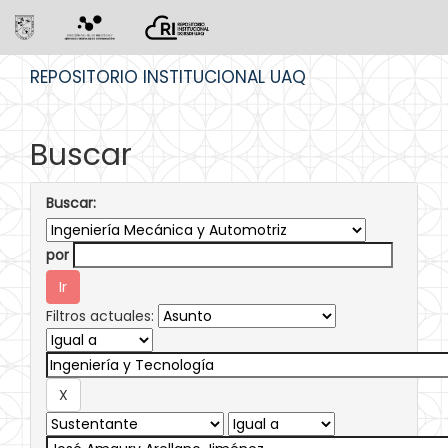
Skip
REPOSITORIO INSTITUCIONAL UAQ
navigation
Buscar
Buscar:
por
Filtros actuales: