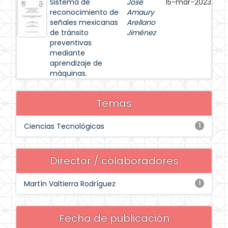
Sistema de
José
15-mar-2023
reconocimiento de
Amaury
señales mexicanas
Arellano
de tránsito
Jiménez
preventivas
mediante
aprendizaje de
máquinas.
Temas
Ciencias Tecnológicas
1
Director / colaboradores
Martín Valtierra Rodríguez
1
Fecha de publicación