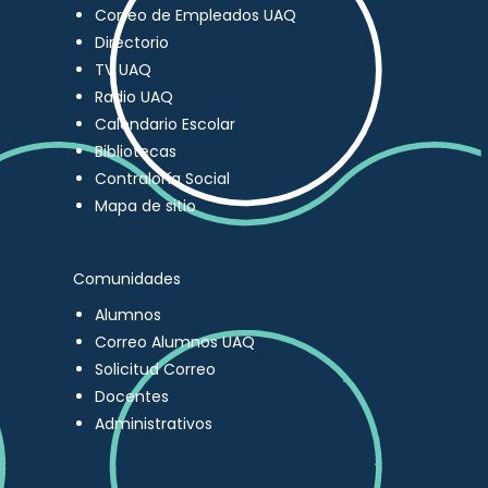
Correo de Empleados UAQ
Directorio
TV UAQ
Radio UAQ
Calendario Escolar
Bibliotecas
Contraloría Social
Mapa de sitio
Comunidades
Alumnos
Correo Alumnos UAQ
Solicitud Correo
Docentes
Administrativos