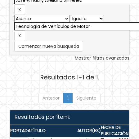
Comenzar nueva busqueda
Mostrar filtros avanzados
Resultados 1-1 de 1.
Anterior
1
Siguiente
Resultados por ítem:
FECHA DE
PORTADA
TÍTULO
AUTOR(ES)
PUBLICACIÓN