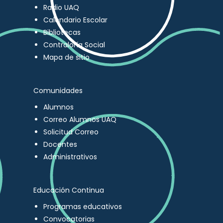
Radio UAQ
Calendario Escolar
Bibliotecas
Contraloría Social
Mapa de sitio
Comunidades
Alumnos
Correo Alumnos UAQ
Solicitud Correo
Docentes
Administrativos
Educación Continua
Programas educativos
Convocatorias