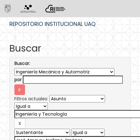
Skip
REPOSITORIO INSTITUCIONAL UAQ
navigation
Buscar
Buscar:
por
Filtros actuales: