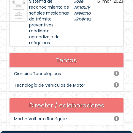
Sistema de
José
15-mar-2023
reconocimiento de
Amaury
señales mexicanas
Arellano
de tránsito
Jiménez
preventivas
mediante
aprendizaje de
máquinas.
Temas
Ciencias Tecnológicas
1
Tecnología de Vehículos de Motor
1
Director / colaboradores
Martín Valtierra Rodríguez
1