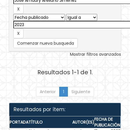
Comenzar nueva busqueda
Mostrar filtros avanzados
Resultados 1-1 de 1.
Anterior
1
Siguiente
Resultados por ítem:
FECHA DE
PORTADA
TÍTULO
AUTOR(ES)
PUBLICACIÓN