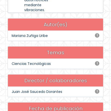
automotrices
mediante
vibraciones.
Autor(es)
Mariana Zuñiga Uribe
1
Temas
Ciencias Tecnológicas
1
Director / colaboradores
Juan José Saucedo Dorantes
1
Fecha de publicación