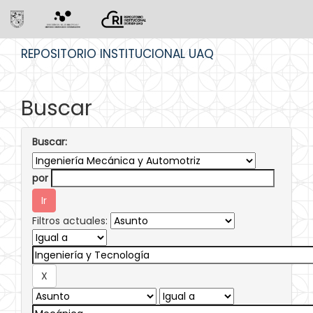
Skip
REPOSITORIO INSTITUCIONAL UAQ
navigation
Buscar
Buscar:
por
Filtros actuales: