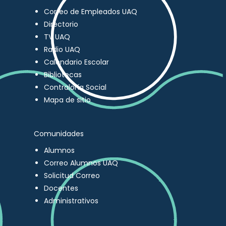
Correo de Empleados UAQ
Directorio
TV UAQ
Radio UAQ
Calendario Escolar
Bibliotecas
Contraloría Social
Mapa de sitio
Comunidades
Alumnos
Correo Alumnos UAQ
Solicitud Correo
Docentes
Administrativos