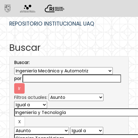
Skip
REPOSITORIO INSTITUCIONAL UAQ
navigation
Buscar
Buscar:
por
Filtros actuales: