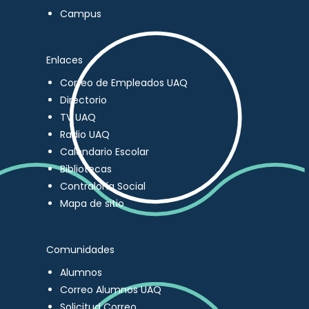
Campus
Enlaces
Correo de Empleados UAQ
Directorio
TV UAQ
Radio UAQ
Calendario Escolar
Bibliotecas
Contraloría Social
Mapa de sitio
Comunidades
Alumnos
Correo Alumnos UAQ
Solicitud Correo