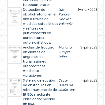
compresión en el
turbocompresor
Detección de
Luis
1-mar-2023
alcohol-etanol en el
Ramiro
aire a través de
Chávez
medidas estadísticas
Valencia
y señales de
pulsioximetría en
conductores
automovilísticos.
Análisis de fractura
Mariana
3-jul-2023
en dientes de
Zuñiga
engranes de
Uribe
transmisiones
automotrices
mediante
vibraciones.
Sistema de evasión
Oscar
1-jul-2023
de obstáculos en
David De
robot humanoide de
Jesús Díaz
18 GDL mediante
clasificador basado
en RNA.