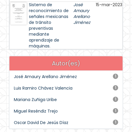
Sistema de
José
15-mar-2023
reconocimiento de
Amaury
señales mexicanas
Arellano
de tránsito
Jiménez
preventivas
mediante
aprendizaje de
máquinas.
Autor(es)
José Amaury Arellano Jiménez
1
Luis Ramiro Chávez Valencia
1
Mariana Zuñiga Uribe
1
Miguel Reséndiz Trejo
1
Oscar David De Jesús Díaz
1