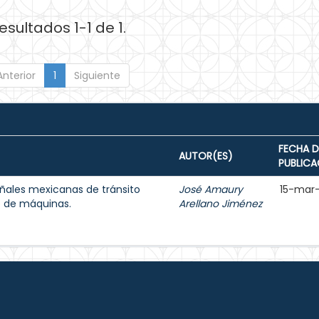
esultados 1-1 de 1.
Anterior
1
Siguiente
FECHA D
AUTOR(ES)
PUBLICA
ñales mexicanas de tránsito
José Amaury
15-mar
e de máquinas.
Arellano Jiménez