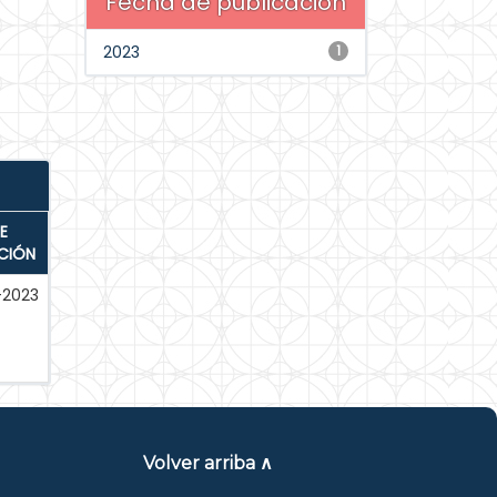
Fecha de publicación
2023
1
E
CIÓN
-2023
Volver arriba ∧