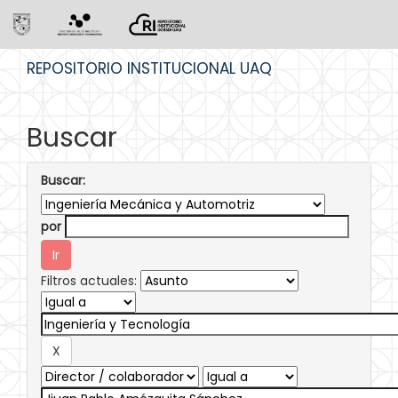
Skip
REPOSITORIO INSTITUCIONAL UAQ
navigation
Buscar
Buscar:
por
Filtros actuales: