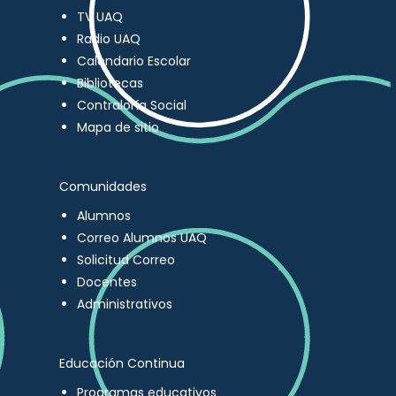
TV UAQ
Radio UAQ
Calendario Escolar
Bibliotecas
Contraloría Social
Mapa de sitio
Comunidades
Alumnos
Correo Alumnos UAQ
Solicitud Correo
Docentes
Administrativos
Educación Continua
Programas educativos