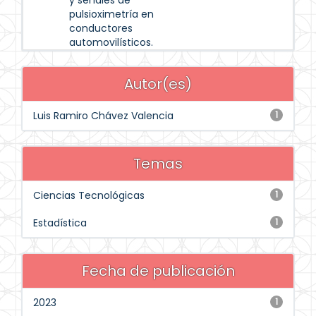
y señales de
pulsioximetría en
conductores
automovilísticos.
Autor(es)
Luis Ramiro Chávez Valencia
1
Temas
Ciencias Tecnológicas
1
Estadística
1
Fecha de publicación
2023
1