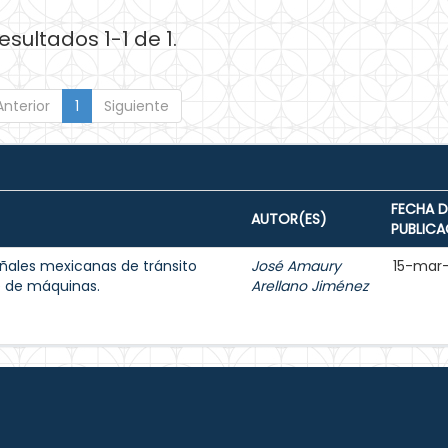
esultados 1-1 de 1.
Anterior
1
Siguiente
FECHA D
AUTOR(ES)
PUBLICA
ñales mexicanas de tránsito
José Amaury
15-mar
e de máquinas.
Arellano Jiménez