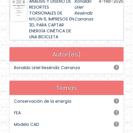
ANÁLISIS Y DISEÑO DE
Ronaldo
4-feb-2025
RESORTES
Uriel
TORSIONALES DE
Reséndiz
NYLON 6, IMPRESOS EN
Carranza
3D, PARA CAPTAR
ENERGÍA CINÉTICA DE
UNA BICICLETA
Autor(es)
Ronaldo Uriel Reséndiz Carranza
1
Temas
Conservación de la energía
1
FEA
1
Modelo CAD
1