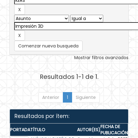
Comenzar nueva busqueda
Mostrar filtros avanzados
Resultados 1-1 de 1.
Anterior
1
Siguiente
Resultados por ítem:
FECHA DE
PORTADA
TÍTULO
AUTOR(ES)
PUBLICACIÓN