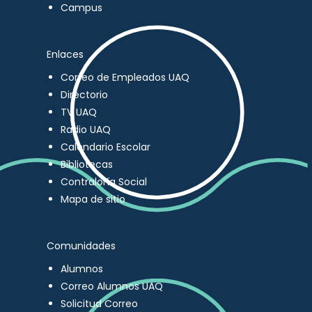
Campus
Enlaces
Correo de Empleados UAQ
Directorio
TV UAQ
Radio UAQ
Calendario Escolar
Bibliotecas
Contraloría Social
Mapa de sitio
Comunidades
Alumnos
Correo Alumnos UAQ
Solicitud Correo