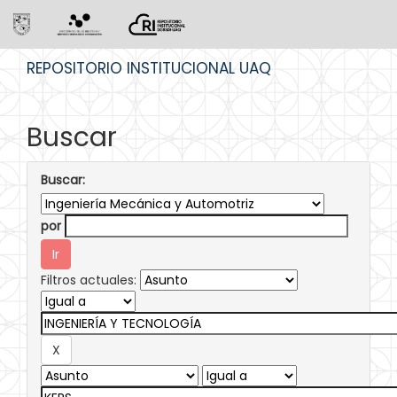
Skip
REPOSITORIO INSTITUCIONAL UAQ
navigation
Buscar
Buscar:
por
Filtros actuales: