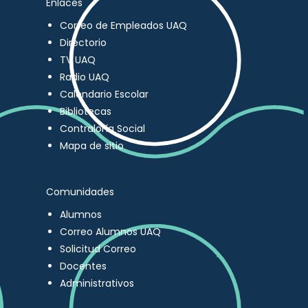
Enlaces
Correo de Empleados UAQ
Directorio
TV UAQ
Radio UAQ
Calendario Escolar
Bibliotecas
Contraloría Social
Mapa de sitio
Comunidades
Alumnos
Correo Alumnos UAQ
Solicitud Correo
Docentes
Administrativos