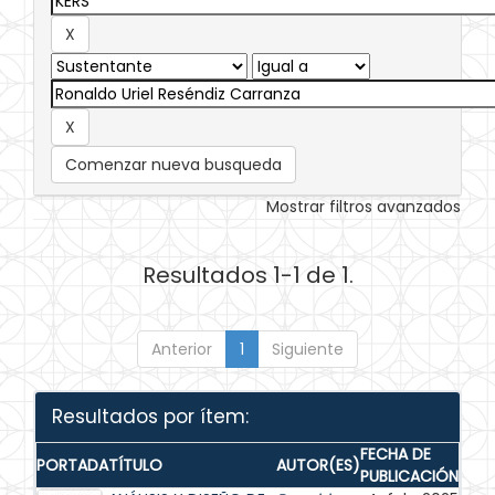
Comenzar nueva busqueda
Mostrar filtros avanzados
Resultados 1-1 de 1.
Anterior
1
Siguiente
Resultados por ítem:
FECHA DE
PORTADA
TÍTULO
AUTOR(ES)
PUBLICACIÓN