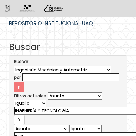
Skip
REPOSITORIO INSTITUCIONAL UAQ
navigation
Buscar
Buscar:
por
Filtros actuales: