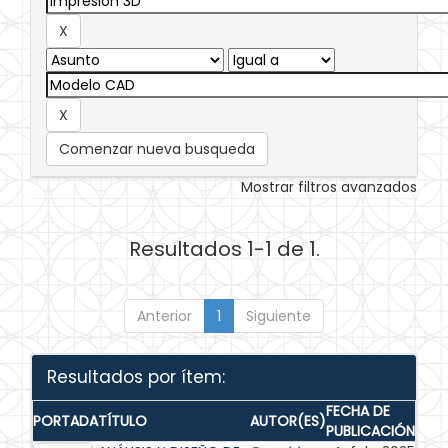
Comenzar nueva busqueda
Mostrar filtros avanzados
Resultados 1-1 de 1.
Anterior
1
Siguiente
Resultados por ítem:
FECHA DE
PORTADA
TÍTULO
AUTOR(ES)
PUBLICACIÓN