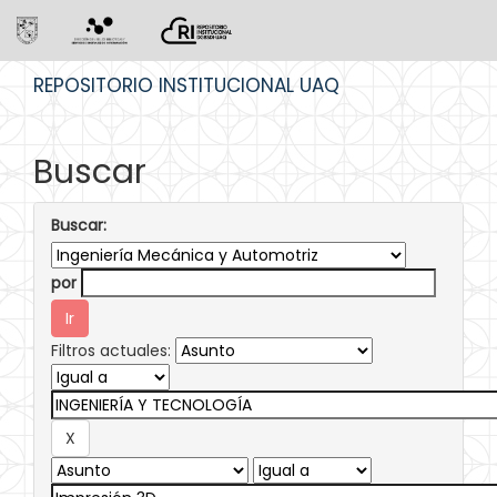
Skip
REPOSITORIO INSTITUCIONAL UAQ
navigation
Buscar
Buscar:
por
Filtros actuales: