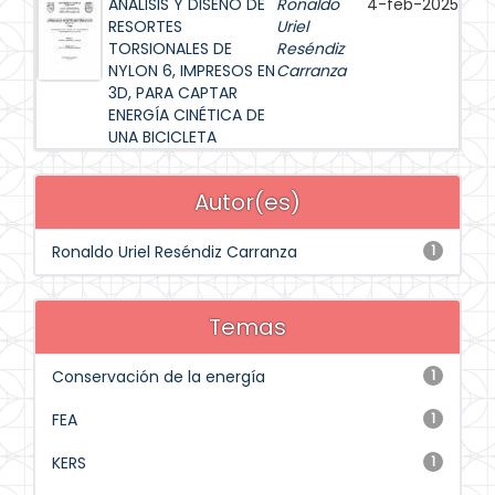
ANÁLISIS Y DISEÑO DE
Ronaldo
4-feb-2025
RESORTES
Uriel
TORSIONALES DE
Reséndiz
NYLON 6, IMPRESOS EN
Carranza
3D, PARA CAPTAR
ENERGÍA CINÉTICA DE
UNA BICICLETA
Autor(es)
Ronaldo Uriel Reséndiz Carranza
1
Temas
Conservación de la energía
1
FEA
1
KERS
1