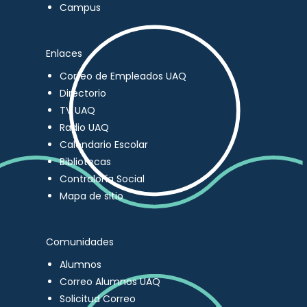
Campus
Enlaces
Correo de Empleados UAQ
Directorio
TV UAQ
Radio UAQ
Calendario Escolar
Bibliotecas
Contraloría Social
Mapa de sitio
Comunidades
Alumnos
Correo Alumnos UAQ
Solicitud Correo