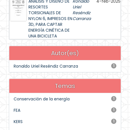
ANÁLISIS Y DISEÑO DE
Ronaldo
4-feb-2025
RESORTES
Uriel
TORSIONALES DE
Reséndiz
NYLON 6, IMPRESOS EN
Carranza
3D, PARA CAPTAR
ENERGÍA CINÉTICA DE
UNA BICICLETA
Autor(es)
Ronaldo Uriel Reséndiz Carranza
1
Temas
Conservación de la energía
1
FEA
1
KERS
1