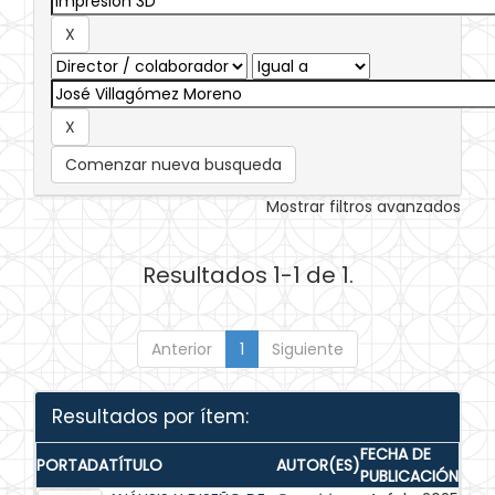
Comenzar nueva busqueda
Mostrar filtros avanzados
Resultados 1-1 de 1.
Anterior
1
Siguiente
Resultados por ítem:
FECHA DE
PORTADA
TÍTULO
AUTOR(ES)
PUBLICACIÓN