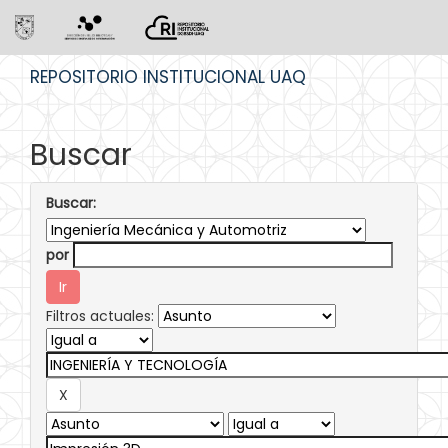
Skip
REPOSITORIO INSTITUCIONAL UAQ
navigation
Buscar
Buscar:
por
Filtros actuales: