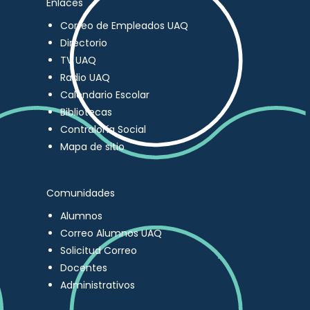
Enlaces
Correo de Empleados UAQ
Directorio
TV UAQ
Radio UAQ
Calendario Escolar
Bibliotecas
Contraloría Social
Mapa de sitio
Comunidades
Alumnos
Correo Alumnos UAQ
Solicitud Correo
Docentes
Administrativos