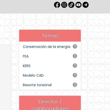
Temas
Conservación de la energía
1
FEA
1
KERS
1
Modelo CAD
1
Resorte torsional
1
Director /
colaboradores