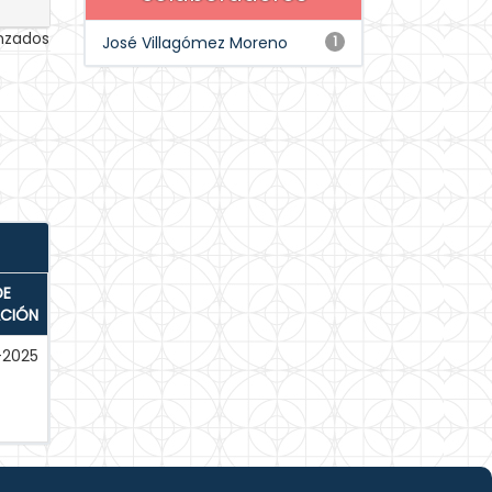
anzados
José Villagómez Moreno
1
DE
ACIÓN
-2025