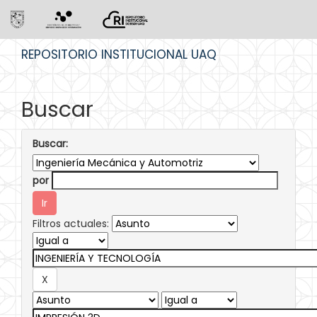
Skip
REPOSITORIO INSTITUCIONAL UAQ
navigation
Buscar
Buscar:
por
Filtros actuales: