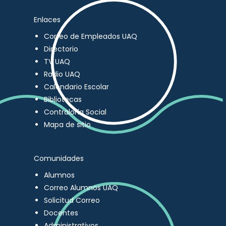
Enlaces
Correo de Empleados UAQ
Directorio
TV UAQ
Radio UAQ
Calendario Escolar
Bibliotecas
Contraloría Social
Mapa de sitio
Comunidades
Alumnos
Correo Alumnos UAQ
Solicitud Correo
Docentes
Administrativos