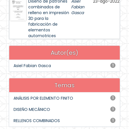
Diseño de patrones
Asiel
23-ago-2022
combinados de
Fabian
relleno en impresión
Gasca
3D para la
fabricación de
elementos
automotrices
Autor(es)
Asiel Fabian Gasca
1
Temas
ANÁLISIS POR ELEMENTO FINITO
1
DISEÑO MECÁNICO
1
RELLENOS COMBINADOS
1