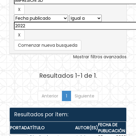
Comenzar nueva busqueda
Mostrar filtros avanzados
Resultados 1-1 de 1.
Anterior
1
Siguiente
Resultados por ítem:
FECHA DE
PORTADA
TÍTULO
AUTOR(ES)
PUBLICACIÓN