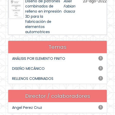
Diseño de patrones
Asiel
23-ago-2022
combinados de
Fabian
relleno en impresión
Gasca
3D para la
fabricación de
elementos
automotrices
Temas
ANÁLISIS POR ELEMENTO FINITO
1
DISEÑO MECÁNICO
1
RELLENOS COMBINADOS
1
Director / colaboradores
Angel Perez Cruz
1