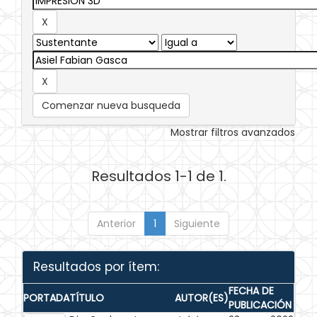
Comenzar nueva busqueda
Mostrar filtros avanzados
Resultados 1-1 de 1.
Anterior
1
Siguiente
Resultados por ítem:
FECHA DE
PORTADA
TÍTULO
AUTOR(ES)
PUBLICACIÓN