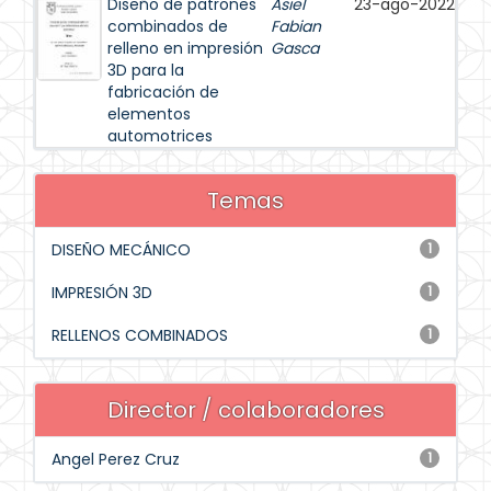
Diseño de patrones
Asiel
23-ago-2022
combinados de
Fabian
relleno en impresión
Gasca
3D para la
fabricación de
elementos
automotrices
Temas
DISEÑO MECÁNICO
1
IMPRESIÓN 3D
1
RELLENOS COMBINADOS
1
Director / colaboradores
Angel Perez Cruz
1