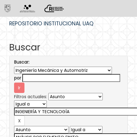
Skip
REPOSITORIO INSTITUCIONAL UAQ
navigation
Buscar
Buscar:
por
Filtros actuales: