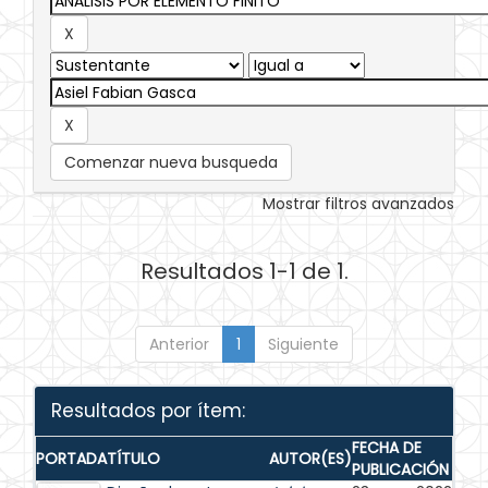
Comenzar nueva busqueda
Mostrar filtros avanzados
Resultados 1-1 de 1.
Anterior
1
Siguiente
Resultados por ítem:
FECHA DE
PORTADA
TÍTULO
AUTOR(ES)
PUBLICACIÓN