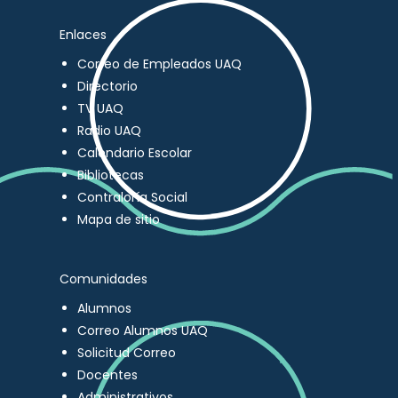
Enlaces
Correo de Empleados UAQ
Directorio
TV UAQ
Radio UAQ
Calendario Escolar
Bibliotecas
Contraloría Social
Mapa de sitio
Comunidades
Alumnos
Correo Alumnos UAQ
Solicitud Correo
Docentes
Administrativos