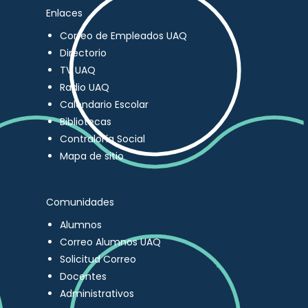
Enlaces
Correo de Empleados UAQ
Directorio
TV UAQ
Radio UAQ
Calendario Escolar
Bibliotecas
Contraloría Social
Mapa de sitio
Comunidades
Alumnos
Correo Alumnos UAQ
Solicitud Correo
Docentes
Administrativos