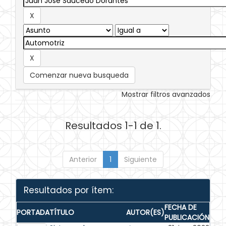
Comenzar nueva busqueda
Mostrar filtros avanzados
Resultados 1-1 de 1.
Anterior
1
Siguiente
Resultados por ítem:
FECHA DE
PORTADA
TÍTULO
AUTOR(ES)
PUBLICACIÓN