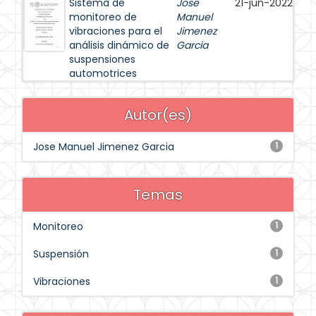
Sistema de
Jose
21-jun-2022
monitoreo de
Manuel
vibraciones para el
Jimenez
análisis dinámico de
Garcia
suspensiones
automotrices
Autor(es)
Jose Manuel Jimenez Garcia
1
Temas
Monitoreo
1
Suspensión
1
Vibraciones
1