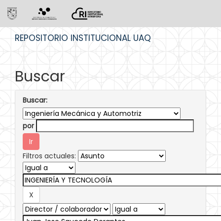
Skip
REPOSITORIO INSTITUCIONAL UAQ
navigation
Buscar
Buscar:
por
Filtros actuales: