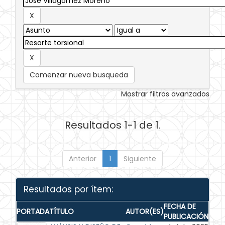
Comenzar nueva busqueda
Mostrar filtros avanzados
Resultados 1-1 de 1.
Anterior
1
Siguiente
Resultados por ítem:
FECHA DE
PORTADA
TÍTULO
AUTOR(ES)
PUBLICACIÓN