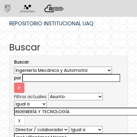
Skip
REPOSITORIO INSTITUCIONAL UAQ
navigation
Buscar
Buscar:
por
Filtros actuales: