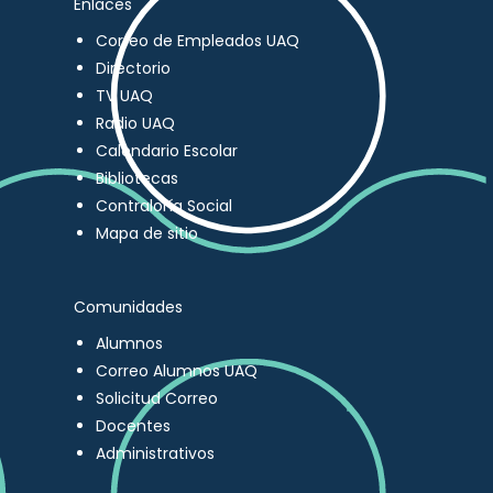
Enlaces
Correo de Empleados UAQ
Directorio
TV UAQ
Radio UAQ
Calendario Escolar
Bibliotecas
Contraloría Social
Mapa de sitio
Comunidades
Alumnos
Correo Alumnos UAQ
Solicitud Correo
Docentes
Administrativos