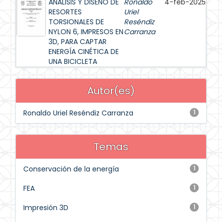
ANÁLISIS Y DISEÑO DE
Ronaldo
4-feb-2025
RESORTES
Uriel
TORSIONALES DE
Reséndiz
NYLON 6, IMPRESOS EN
Carranza
3D, PARA CAPTAR
ENERGÍA CINÉTICA DE
UNA BICICLETA
Autor(es)
Ronaldo Uriel Reséndiz Carranza
1
Temas
Conservación de la energía
1
FEA
1
Impresión 3D
1