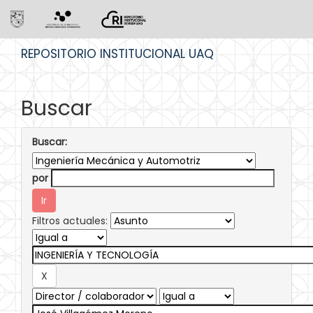
Skip
REPOSITORIO INSTITUCIONAL UAQ
navigation
Buscar
Buscar:
por
Filtros actuales: