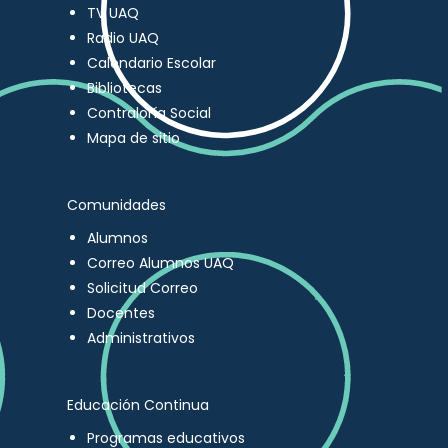
TV UAQ
Radio UAQ
Calendario Escolar
Bibliotecas
Contraloría Social
Mapa de sitio
Comunidades
Alumnos
Correo Alumnos UAQ
Solicitud Correo
Docentes
Administrativos
Educación Continua
Programas educativos