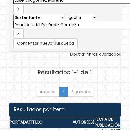
Comenzar nueva busqueda
Mostrar filtros avanzados
Resultados 1-1 de 1.
Anterior
1
Siguiente
Resultados por ítem:
FECHA DE
PORTADA
TÍTULO
AUTOR(ES)
PUBLICACIÓN