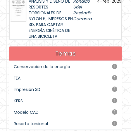
ANÁLISIS Y DISEÑO DE
Ronaldo
4-feb-2025
RESORTES
Uriel
TORSIONALES DE
Reséndiz
NYLON 6, IMPRESOS EN
Carranza
3D, PARA CAPTAR
ENERGÍA CINÉTICA DE
UNA BICICLETA
Temas
Conservación de la energía
1
FEA
1
Impresión 3D
1
KERS
1
Modelo CAD
1
Resorte torsional
1