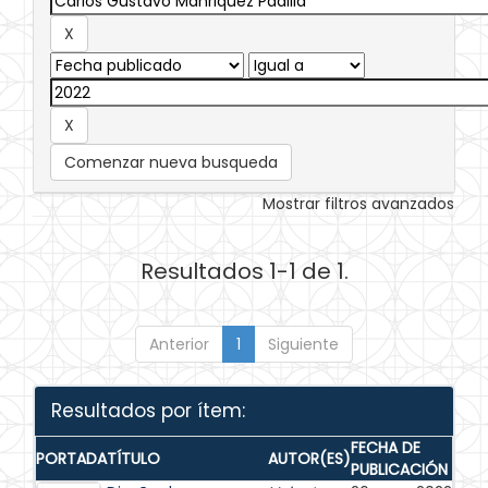
Comenzar nueva busqueda
Mostrar filtros avanzados
Resultados 1-1 de 1.
Anterior
1
Siguiente
Resultados por ítem:
FECHA DE
PORTADA
TÍTULO
AUTOR(ES)
PUBLICACIÓN