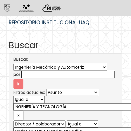
Skip
REPOSITORIO INSTITUCIONAL UAQ
navigation
Buscar
Buscar:
por
Filtros actuales: