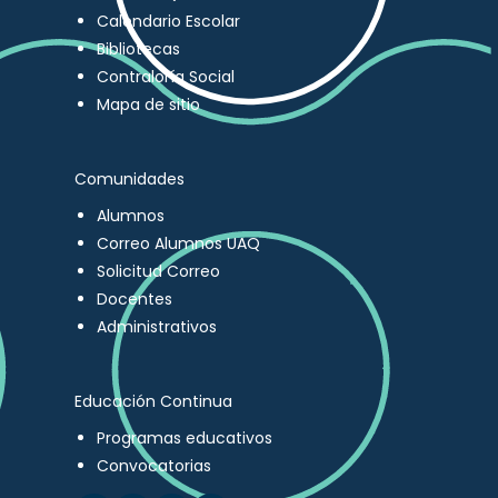
Calendario Escolar
Bibliotecas
Contraloría Social
Mapa de sitio
Comunidades
Alumnos
Correo Alumnos UAQ
Solicitud Correo
Docentes
Administrativos
Educación Continua
Programas educativos
Convocatorias