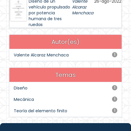
Diseño de un
Valente
26-ago-2022
vehículo propulsado
Alcaraz
por potencia
Menchaca
humana de tres
ruedas
Autor(es)
Valente Alcaraz Menchaca
1
Temas
Diseño
1
Mecánica
1
Teoría del elemento finito
1