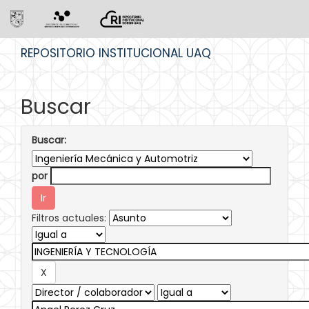
Skip
REPOSITORIO INSTITUCIONAL UAQ
navigation
Buscar
Buscar:
por
Filtros actuales: