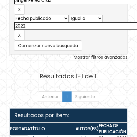
Comenzar nueva busqueda
Mostrar filtros avanzados
Resultados 1-1 de 1.
Anterior
1
Siguiente
Resultados por ítem:
FECHA DE
PORTADA
TÍTULO
AUTOR(ES)
PUBLICACIÓN