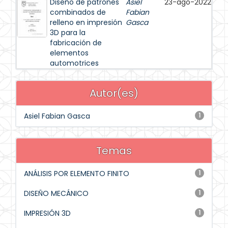
Diseño de patrones
Asiel
23-ago-2022
combinados de
Fabian
relleno en impresión
Gasca
3D para la
fabricación de
elementos
automotrices
Autor(es)
Asiel Fabian Gasca
1
Temas
ANÁLISIS POR ELEMENTO FINITO
1
DISEÑO MECÁNICO
1
IMPRESIÓN 3D
1