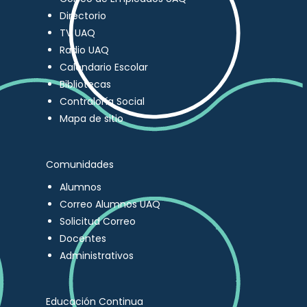
Directorio
TV UAQ
Radio UAQ
Calendario Escolar
Bibliotecas
Contraloría Social
Mapa de sitio
Comunidades
Alumnos
Correo Alumnos UAQ
Solicitud Correo
Docentes
Administrativos
Educación Continua