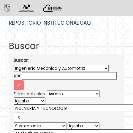
Skip
REPOSITORIO INSTITUCIONAL UAQ
navigation
Buscar
Buscar:
por
Filtros actuales: