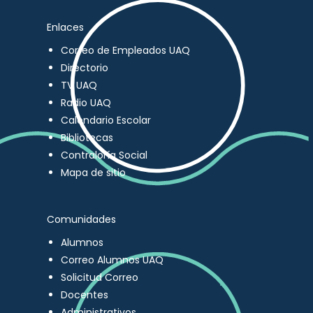
Enlaces
Correo de Empleados UAQ
Directorio
TV UAQ
Radio UAQ
Calendario Escolar
Bibliotecas
Contraloría Social
Mapa de sitio
Comunidades
Alumnos
Correo Alumnos UAQ
Solicitud Correo
Docentes
Administrativos