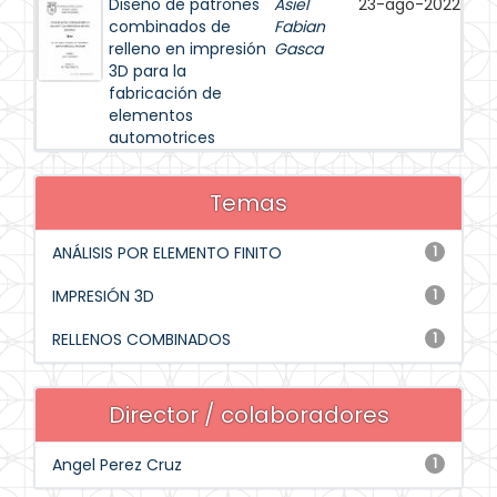
Diseño de patrones
Asiel
23-ago-2022
combinados de
Fabian
relleno en impresión
Gasca
3D para la
fabricación de
elementos
automotrices
Temas
ANÁLISIS POR ELEMENTO FINITO
1
IMPRESIÓN 3D
1
RELLENOS COMBINADOS
1
Director / colaboradores
Angel Perez Cruz
1