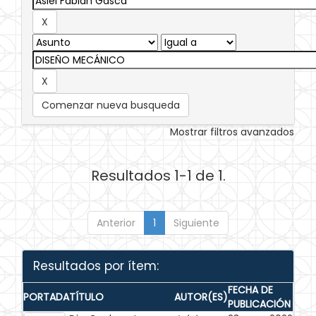
Comenzar nueva busqueda
Mostrar filtros avanzados
Resultados 1-1 de 1.
Anterior
1
Siguiente
Resultados por ítem:
FECHA DE
PORTADA
TÍTULO
AUTOR(ES)
PUBLICACIÓN