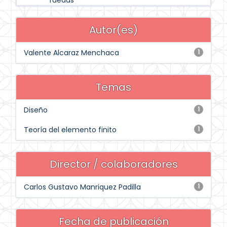
ruedas
Autor(es)
Valente Alcaraz Menchaca
1
Temas
Diseño
1
Teoría del elemento finito
1
Director / colaboradores
Carlos Gustavo Manriquez Padilla
1
Fecha de publicación