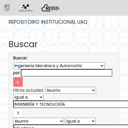
Skip
REPOSITORIO INSTITUCIONAL UAQ
navigation
Buscar
Buscar:
por
Filtros actuales: