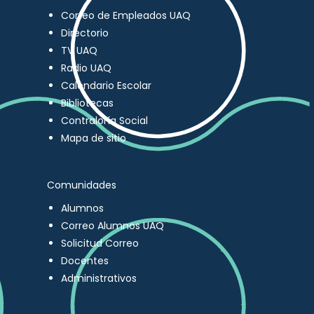
Correo de Empleados UAQ
Directorio
TV UAQ
Radio UAQ
Calendario Escolar
Bibliotecas
Contraloría Social
Mapa de sitio
Comunidades
Alumnos
Correo Alumnos UAQ
Solicitud Correo
Docentes
Administrativos