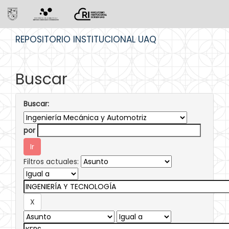
Skip
REPOSITORIO INSTITUCIONAL UAQ
navigation
Buscar
Buscar:
por
Filtros actuales: