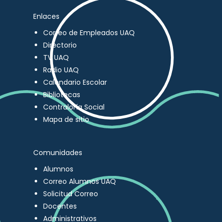
Enlaces
Correo de Empleados UAQ
Directorio
TV UAQ
Radio UAQ
Calendario Escolar
Bibliotecas
Contraloría Social
Mapa de sitio
Comunidades
Alumnos
Correo Alumnos UAQ
Solicitud Correo
Docentes
Administrativos