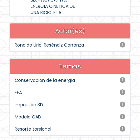
3D, PARA CAPTAR
ENERGÍA CINÉTICA DE
UNA BICICLETA
Autor(es)
Ronaldo Uriel Reséndiz Carranza
1
Temas
Conservación de la energía
1
FEA
1
Impresión 3D
1
Modelo CAD
1
Resorte torsional
1