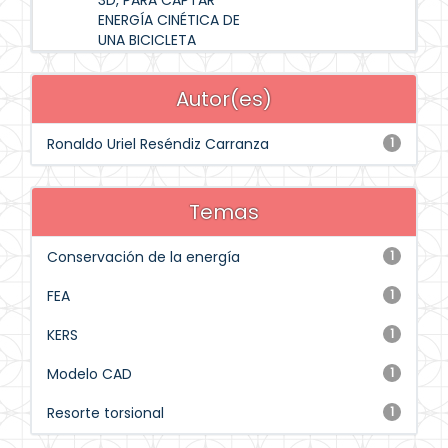
3D, PARA CAPTAR
ENERGÍA CINÉTICA DE
UNA BICICLETA
Autor(es)
Ronaldo Uriel Reséndiz Carranza
1
Temas
Conservación de la energía
1
FEA
1
KERS
1
Modelo CAD
1
Resorte torsional
1