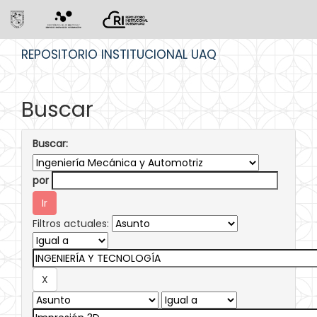
Skip
REPOSITORIO INSTITUCIONAL UAQ
navigation
Buscar
Buscar:
por
Filtros actuales: