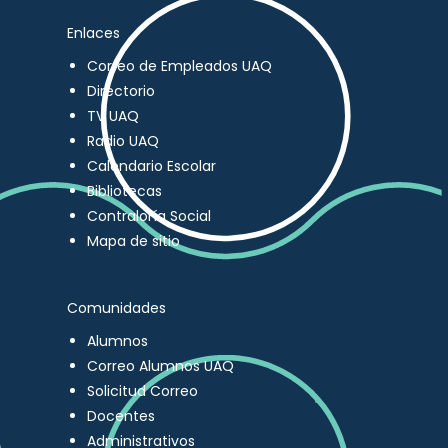
Enlaces
Correo de Empleados UAQ
Directorio
TV UAQ
Radio UAQ
Calendario Escolar
Bibliotecas
Contraloría Social
Mapa de sitio
Comunidades
Alumnos
Correo Alumnos UAQ
Solicitud Correo
Docentes
Administrativos