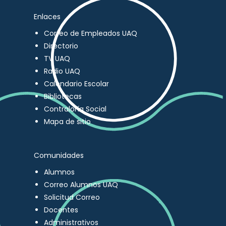
Enlaces
Correo de Empleados UAQ
Directorio
TV UAQ
Radio UAQ
Calendario Escolar
Bibliotecas
Contraloría Social
Mapa de sitio
Comunidades
Alumnos
Correo Alumnos UAQ
Solicitud Correo
Docentes
Administrativos