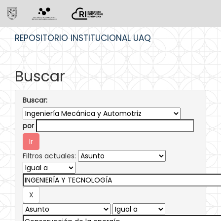
Skip
REPOSITORIO INSTITUCIONAL UAQ
navigation
Buscar
Buscar:
por
Filtros actuales: