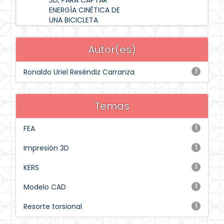
3D, PARA CAPTAR
ENERGÍA CINÉTICA DE
UNA BICICLETA
Autor(es)
Ronaldo Uriel Reséndiz Carranza
1
Temas
FEA
1
Impresión 3D
1
KERS
1
Modelo CAD
1
Resorte torsional
1