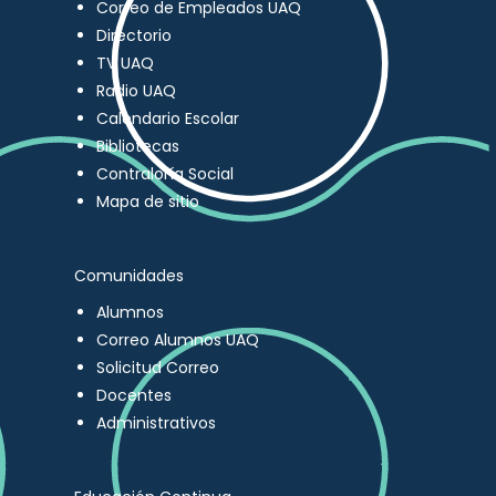
Correo de Empleados UAQ
Directorio
TV UAQ
Radio UAQ
Calendario Escolar
Bibliotecas
Contraloría Social
Mapa de sitio
Comunidades
Alumnos
Correo Alumnos UAQ
Solicitud Correo
Docentes
Administrativos