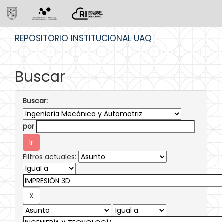
Skip
REPOSITORIO INSTITUCIONAL UAQ
navigation
Buscar
Buscar:
por
Filtros actuales: