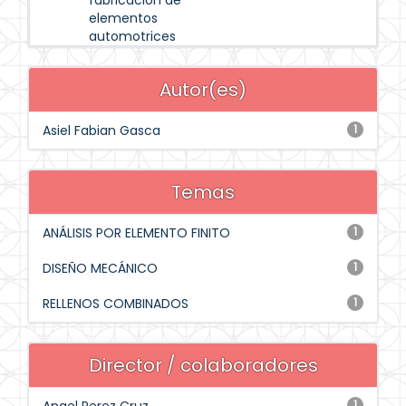
fabricación de
elementos
automotrices
Autor(es)
Asiel Fabian Gasca
1
Temas
ANÁLISIS POR ELEMENTO FINITO
1
DISEÑO MECÁNICO
1
RELLENOS COMBINADOS
1
Director / colaboradores
1