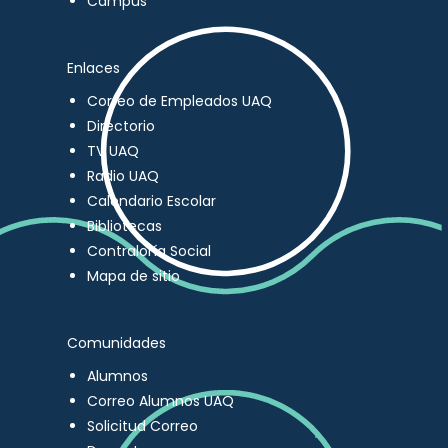
Campus
Enlaces
Correo de Empleados UAQ
Directorio
TV UAQ
Radio UAQ
Calendario Escolar
Bibliotecas
Contraloría Social
Mapa de sitio
Comunidades
Alumnos
Correo Alumnos UAQ
Solicitud Correo