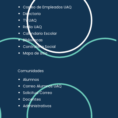
Correo de Empleados UAQ
Directorio
TV UAQ
Radio UAQ
Calendario Escolar
Bibliotecas
Contraloría Social
Mapa de sitio
Comunidades
Alumnos
Correo Alumnos UAQ
Solicitud Correo
Docentes
Administrativos