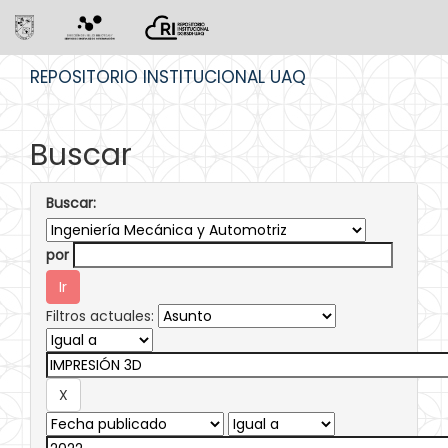
Skip
REPOSITORIO INSTITUCIONAL UAQ
navigation
Buscar
Buscar:
por
Filtros actuales: