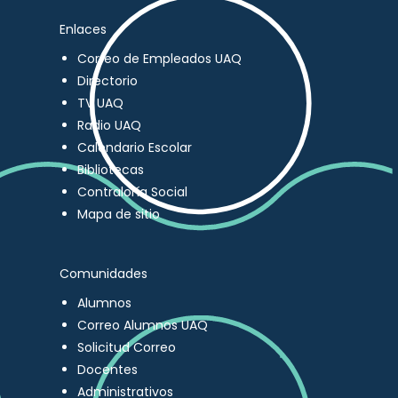
Enlaces
Correo de Empleados UAQ
Directorio
TV UAQ
Radio UAQ
Calendario Escolar
Bibliotecas
Contraloría Social
Mapa de sitio
Comunidades
Alumnos
Correo Alumnos UAQ
Solicitud Correo
Docentes
Administrativos