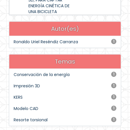
3D, PARA CAPTAR
ENERGÍA CINÉTICA DE
UNA BICICLETA
Autor(es)
Ronaldo Uriel Reséndiz Carranza
1
Temas
Conservación de la energía
1
Impresión 3D
1
KERS
1
Modelo CAD
1
Resorte torsional
1