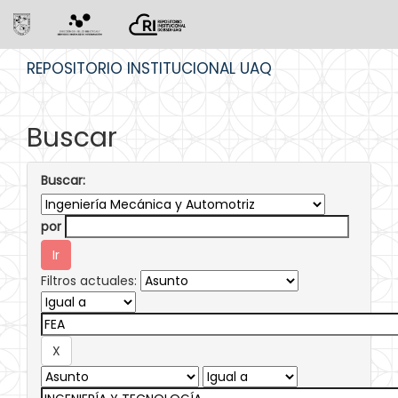
Skip
REPOSITORIO INSTITUCIONAL UAQ
navigation
Buscar
Buscar:
por
Filtros actuales: