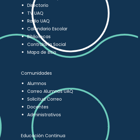
Directorio
TV UAQ
Radio UAQ
Calendario Escolar
Bibliotecas
Contraloría Social
Mapa de sitio
Comunidades
Alumnos
Correo Alumnos UAQ
Solicitud Correo
Docentes
Administrativos
Educación Continua