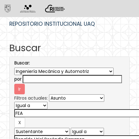
Skip
REPOSITORIO INSTITUCIONAL UAQ
navigation
Buscar
Buscar:
por
Filtros actuales: