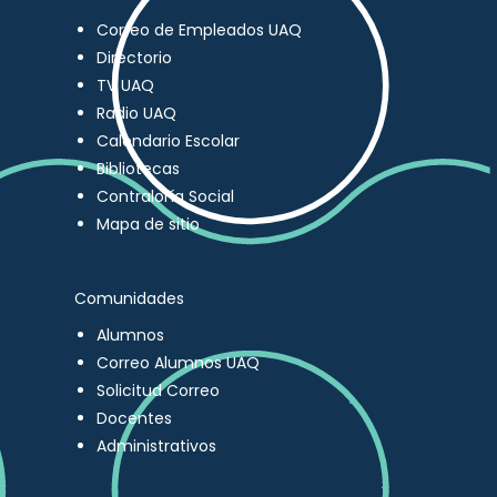
Correo de Empleados UAQ
Directorio
TV UAQ
Radio UAQ
Calendario Escolar
Bibliotecas
Contraloría Social
Mapa de sitio
Comunidades
Alumnos
Correo Alumnos UAQ
Solicitud Correo
Docentes
Administrativos