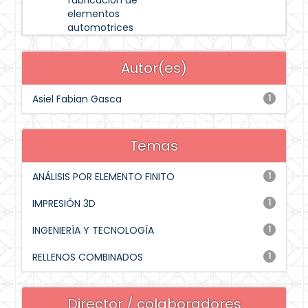
fabricación de
elementos
automotrices
Autor(es)
Asiel Fabian Gasca
1
Temas
ANÁLISIS POR ELEMENTO FINITO
1
IMPRESIÓN 3D
1
INGENIERÍA Y TECNOLOGÍA
1
RELLENOS COMBINADOS
1
Director / colaboradores