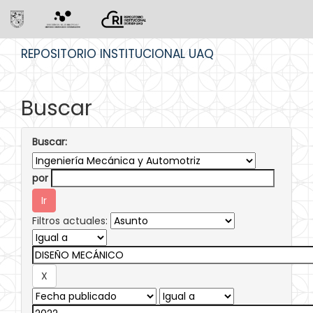
Skip
REPOSITORIO INSTITUCIONAL UAQ
navigation
Buscar
Buscar:
por
Filtros actuales: