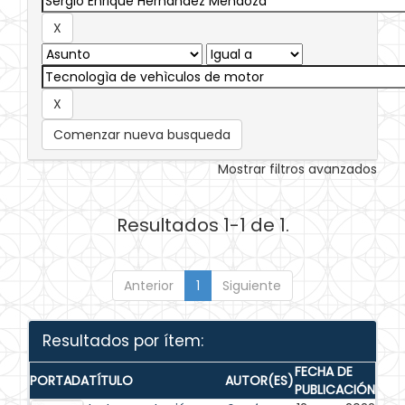
Comenzar nueva busqueda
Mostrar filtros avanzados
Resultados 1-1 de 1.
Anterior
1
Siguiente
Resultados por ítem:
FECHA DE
PORTADA
TÍTULO
AUTOR(ES)
PUBLICACIÓN