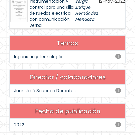
Instrumentación y
Sergio
12-nov-2022
control para una silla
Enrique
de ruedas eléctrica
Hernández
con comunicación
Mendoza
verbal
Temas
Ingenieria y tecnologìa
1
Director / colaboradores
Juan José Saucedo Dorantes
1
Fecha de publicación
2022
1