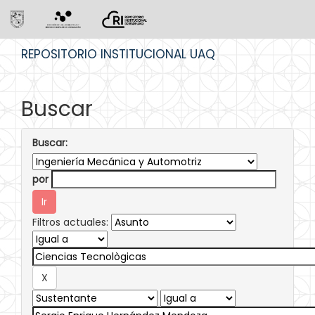
Skip
REPOSITORIO INSTITUCIONAL UAQ
navigation
Buscar
Buscar:
por
Filtros actuales: