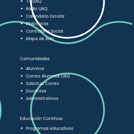
TV UAQ
Radio UAQ
Calendario Escolar
Bibliotecas
Contraloría Social
Mapa de sitio
Comunidades
Alumnos
Correo Alumnos UAQ
Solicitud Correo
Docentes
Administrativos
Educación Continua
Programas educativos