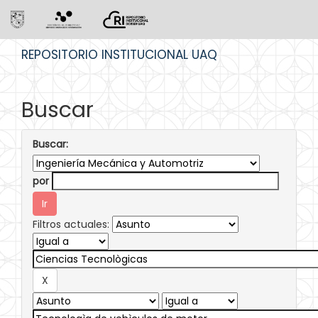
Skip
REPOSITORIO INSTITUCIONAL UAQ
navigation
Buscar
Buscar:
por
Filtros actuales: