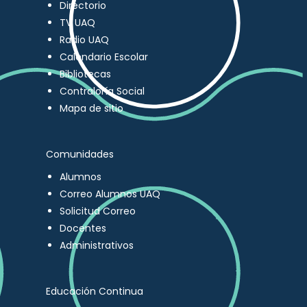
Directorio
TV UAQ
Radio UAQ
Calendario Escolar
Bibliotecas
Contraloría Social
Mapa de sitio
Comunidades
Alumnos
Correo Alumnos UAQ
Solicitud Correo
Docentes
Administrativos
Educación Continua