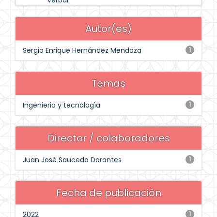
verbal
Autor(es)
Sergio Enrique Hernández Mendoza
1
Temas
Ingenieria y tecnologìa
1
Director / colaboradores
Juan José Saucedo Dorantes
1
Fecha de publicación
2022
1