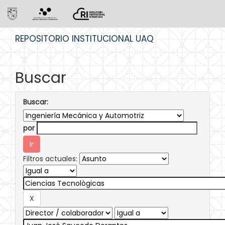
Skip
REPOSITORIO INSTITUCIONAL UAQ
navigation
Buscar
Buscar:
por
Filtros actuales: