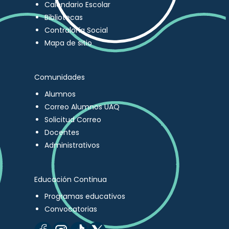
Calendario Escolar
Bibliotecas
Contraloría Social
Mapa de sitio
Comunidades
Alumnos
Correo Alumnos UAQ
Solicitud Correo
Docentes
Administrativos
Educación Continua
Programas educativos
Convocatorias