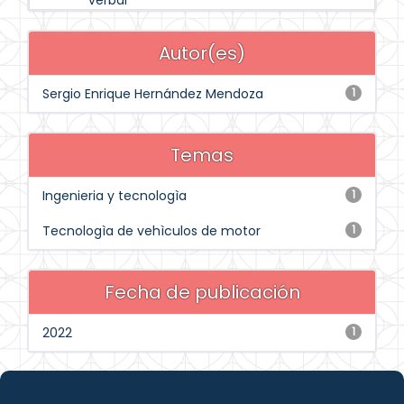
verbal
Autor(es)
Sergio Enrique Hernández Mendoza
1
Temas
Ingenieria y tecnologìa
1
Tecnologìa de vehìculos de motor
1
Fecha de publicación
2022
1