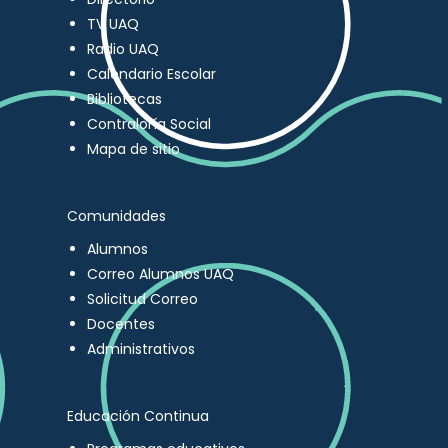
TV UAQ
Radio UAQ
Calendario Escolar
Bibliotecas
Contraloría Social
Mapa de sitio
Comunidades
Alumnos
Correo Alumnos UAQ
Solicitud Correo
Docentes
Administrativos
Educación Continua