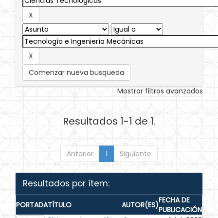
Comenzar nueva busqueda
Mostrar filtros avanzados
Resultados 1-1 de 1.
Anterior
1
Siguiente
Resultados por ítem:
FECHA DE
PORTADA
TÍTULO
AUTOR(ES)
PUBLICACIÓN