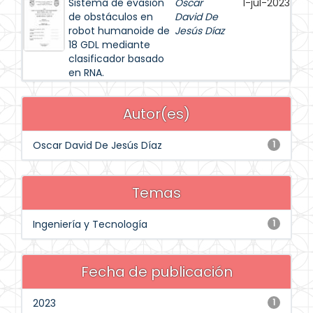
Sistema de evasión
Oscar
1-jul-2023
de obstáculos en
David De
robot humanoide de
Jesús Díaz
18 GDL mediante
clasificador basado
en RNA.
Autor(es)
Oscar David De Jesús Díaz
1
Temas
Ingeniería y Tecnología
1
Fecha de publicación
2023
1