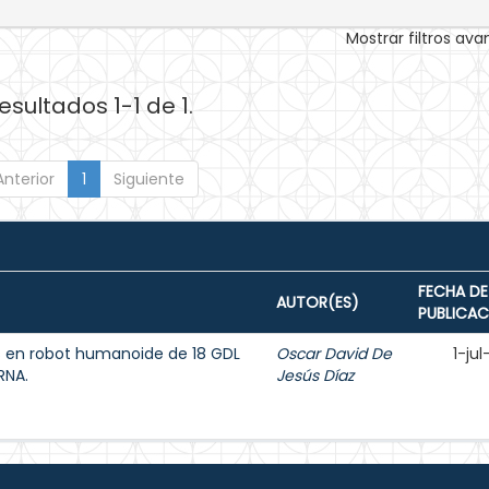
Mostrar filtros av
esultados 1-1 de 1.
Anterior
1
Siguiente
FECHA DE
AUTOR(ES)
PUBLICAC
s en robot humanoide de 18 GDL
Oscar David De
1-ju
RNA.
Jesús Díaz