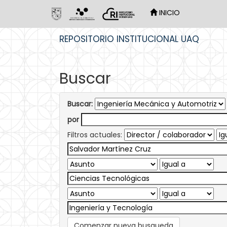
INICIO
Skip
REPOSITORIO INSTITUCIONAL UAQ
navigation
Buscar
Buscar:
por
Filtros actuales:
Comenzar nueva busqueda