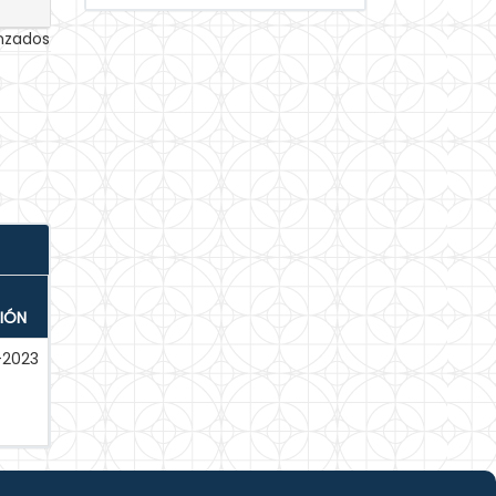
anzados
IÓN
l-2023