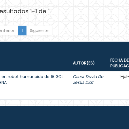
esultados 1-1 de 1.
Anterior
1
Siguiente
FECHA DE
AUTOR(ES)
PUBLICAC
s en robot humanoide de 18 GDL
Oscar David De
1-ju
RNA.
Jesús Díaz