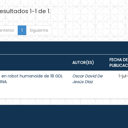
esultados 1-1 de 1.
Anterior
1
Siguiente
FECHA DE
AUTOR(ES)
PUBLICAC
s en robot humanoide de 18 GDL
Oscar David De
1-ju
RNA.
Jesús Díaz