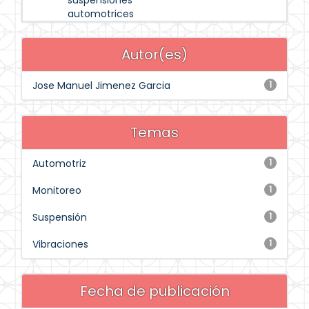
suspensiones
automotrices
Autor(es)
Jose Manuel Jimenez Garcia
1
Temas
Automotriz
1
Monitoreo
1
Suspensión
1
Vibraciones
1
Fecha de publicación