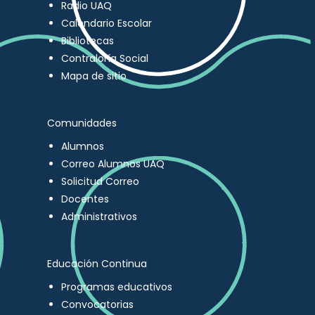
Radio UAQ
Calendario Escolar
Bibliotecas
Contraloría Social
Mapa de sitio
Comunidades
Alumnos
Correo Alumnos UAQ
Solicitud Correo
Docentes
Administrativos
Educación Continua
Programas educativos
Convocatorias